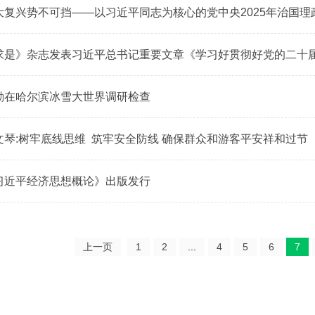
大复兴势不可挡——以习近平同志为核心的党中央2025年治国理
求是》杂志发表习近平总书记重要文章《学习好贯彻好党的二十
勤在哈尔滨冰雪大世界调研检查
文琴:树牢底线思维 筑牢安全防线 确保群众和游客平安祥和过节
习近平经济思想概论》出版发行
上一页
1
2
...
4
5
6
7