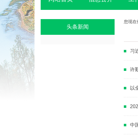
您现在
头条新闻
习
许
以
2
中