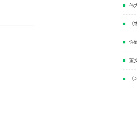
伟
《
许
董
《