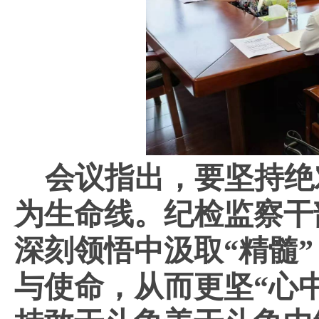
会议指出，要
坚
持
绝
为生命线
。纪检监察干
深刻领悟中汲取
“
精髓
”
与使命，从而更坚
“
心