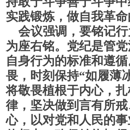
持敢于斗争善于斗争中
实践锻炼，
做自我革命
会议强调，要
铭记行
为座右铭
。
党纪
是管党
自身行为的标准和遵循
畏，时刻保持
“
如履薄
将敬畏植根于内心，扎
律
，坚决做到
言有所戒
心，
以对党和人民的事