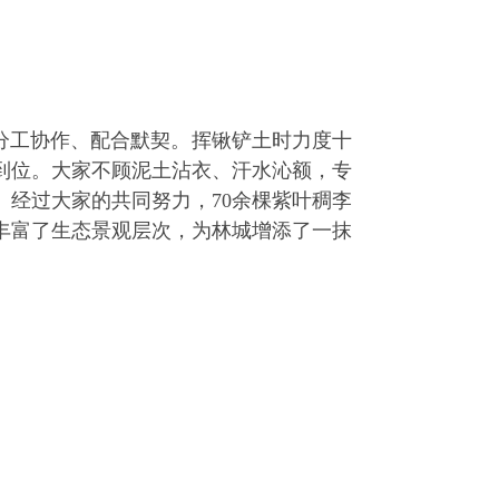
分工协作、配合默契。挥锹铲土时力度十
到位。大家不顾泥土沾衣、汗水沁额，专
经过大家的共同努力，70余棵紫叶稠李
丰富了生态景观层次，为林城增添了一抹