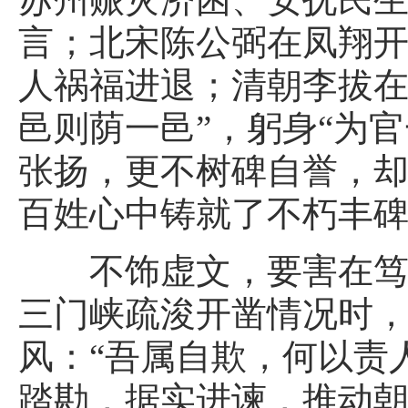
言；北宋陈公弼在凤翔
人祸福进退；清朝李拔在
邑则荫一邑”，躬身“为
张扬，更不树碑自誉，
百姓心中铸就了不朽丰
不饰虚文，要害在笃行
三门峡疏浚开凿情况时，
风：“吾属自欺，何以责
踏勘，据实进谏，推动