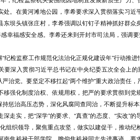
局之年，纪检监察机关要围绕因地制宜发展新质生产力、
实处。在黄河滩地公园，李希要求深入贯彻落实习近
县东坝头镇张庄村，李希强调以钉钉子精神抓好群众
得感幸福感安全感。李希还来到开封市司法局，强调要
纪检监察工作规范化法治化正规化建设年”行动推进
关要深入贯彻习近平总书记在中央纪委五次全会上的重
从严治党。要坚定不移扛起“两个维护”重大政治责任，
不移强化制度治权、依规用权，把严的要求贯彻到党
保持惩治高压态势，深化风腐同查同治，不断提升标本兼
深走实，把“深学”的要求、“真查”的态度、“实改”
强化组织领导，聚焦重点攻坚，做实以建促干，推动纪
南焦裕禄干部学院，瞻仰焦裕禄同志先进事迹，要求